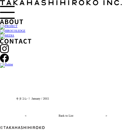
キタコレ！ January / 2015
＜
Back to List
＞